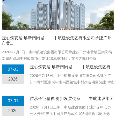
匠心筑安居 焕新南岗城 ——中航建设集团有限公司承建广州
市黄...
2026年7月3日，由中航建设集团有限公司承建的广州市黄埔区南岗街
南岗西路城中村改造项目复建10地块项目，在各方瞩目中圆...
匠心筑安居 焕新南岗城 ——中航建设集团有
07-03
限公司承建广州市黄...
2026年7月3日，由中航建设集团有限公司承建的广
2026
州市黄埔区南岗街南岗西路城中村改造项目复建10地
块项目，在各方瞩目中圆...
传承长征精神 勇担发展使命——中航建设集团
07-01
举办庆祝建党105...
2026年7月1日上午，中航建设集团于通州副中心办
2026
公区开展“庆祝中国共产党成立105周年暨书记上党