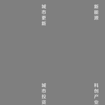
城
新
市
能
更
源
新
城
科
市
创
投
产
资
业