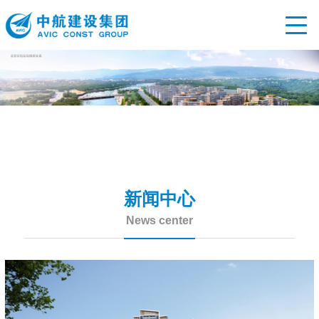
首页
关于
新闻
主营
党的
人才
新闻中心
招标
News center