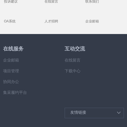
投诉建议
在线留言
联系我们
OA系统
人才招聘
企业邮箱
在线服务
互动交流
企业邮箱
在线留言
项目管理
下载中心
协同办公
集采履约平台
友情链接
