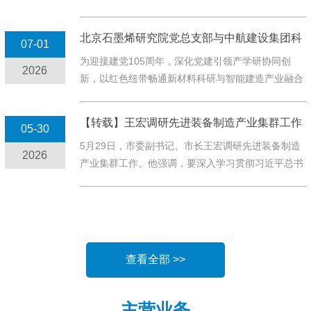
课”主题活动，活动以庄...
北京石墨烯研究院党总支部与中航建设集团科
07-01
技发展有限公司党支部...
为迎接建党105周年，深化党建引领产学研协同创
2026
新，以红色纽带畅通新材料科研与智能建造产业融合
通道，2026年6月30日，...
【转载】王宏调研先进装备制造产业集群工作
05-30
5月29日，市委副书记、市长王宏调研先进装备制造
2026
产业集群工作。他强调，要深入学习贯彻习近平总书
记关于新型工业化的重要论述...
查看全部 >>
主营业务