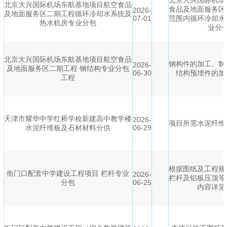
北京大兴国际机场
北京大兴国际机场东航基地项目航空食品
食品及地面服务区
2026-
及地面服务区二期工程循环冷却水系统及
07-01
范围内循环冷却水
热水机房专业分包
业分
北京大兴国际机场东航基地项目航空食品
钢构件的加工、制
2026-
及地面服务区二期工程 钢结构专业分包
06-30
结构预埋件的加
工程
天津市耀华中学红桥学校新建高中教学楼
2026-
项目所需水泥纤维
水泥纤维板及石材材料分供
06-29
根据图纸及工程规
衙门口配套中学建设工程项目 栏杆专业
2026-
栏杆及铝板压顶等
分包
06-25
内容详见