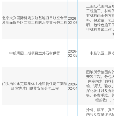
工图纸范围内及后
工程施工。材料供
有材料由承包方提
北京大兴国际机场东航基地项目航空食品
2026-
料、包质量、包工
及地面服务区二期工程防水专业分包工程
02-06
明、包绿色施工工
行材料复试工作，
供
2026-
中航琪园二期项目室外石材供货
中航琪园二期项
02-05
图纸所示范围内的
安装工程。分包人
内室内木门材料
门头沟区永定镇集体土地租赁住房二期项
2026-
输、调试、验收、
目 室内木门供货安装分包工程
02-04
深化设计以及办理
验、备案手续、并
程的收口、
涂料、腻子、真石
内容及数量详见招