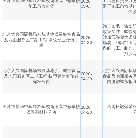
天津市耀华中学红桥学校新建高中教学楼
工吊篮租赁及服务
2026-
施工吊篮租赁
05-07
限于施工吊篮基础
供及
施工图纸（含图纸
政策文件、验收标
北京大兴国际机场东航基地项目航空食品
砂加气混凝土条板
2026-
及地面服务区二期工程 条板专业分包工
04-30
隔墙、洞口加固等
程
容的加工、制作、
打胶等
北京大兴国际机场东航基地项目航空食品
北京大兴国际机场
2026-
及地面服务区二期工程 挤塑聚苯板和岩
食品及地面服务区
04-29
棉板分供
内挤塑聚苯板和
天津市耀华中学红桥学校新建高中教学楼
目所需挤塑聚苯板
2026-
项保温材料分供
04-28
分