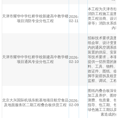
本工程为天津市红
消防工程施工蓝图
天津市耀华中学红桥学校新建高中教学楼
2026-
类工程洽商、设计
项目消防专业分包工程
02-11
录等）消防水系统
内
招标技术要求及图
纸会审、设计变更
内的通风空调系统
装置的供应、安装
天津市耀华中学红桥学校新建高中教学楼
等技术要求，本项
2026-
项目通风专业分包工程
02-10
提供一切所需的施
料、工具、物料、
效证件、图纸、临
脚手架搭拆及租赁
监察、调试、工程
图纸内叠合板深化
加工及养护、图纸
北京大兴国际机场东航基地项目航空食品
测费、包质量、包
2026-
及地面服务区二期工程叠合板供货工程
02-09
指导、包工期、包
绿色施工工期以及
素造成的