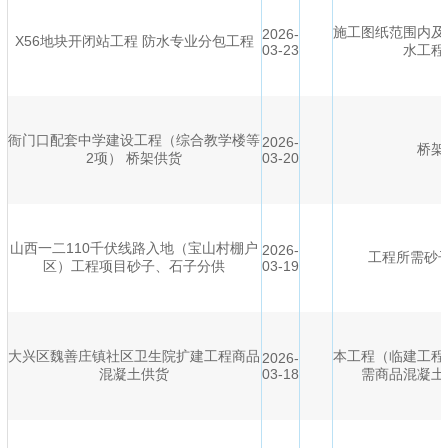
施工图纸范围内及
2026-
X56地块开闭站工程 防水专业分包工程
03-23
水工程
衙门口配套中学建设工程（综合教学楼等
2026-
桥架
2项） 桥架供货
03-20
山西一二110千伏线路入地（宝山村棚户
2026-
工程所需砂
区）工程项目砂子、石子分供
03-19
大兴区魏善庄镇社区卫生院扩建工程商品
本工程（临建工程
2026-
混凝土供货
03-18
需商品混凝土