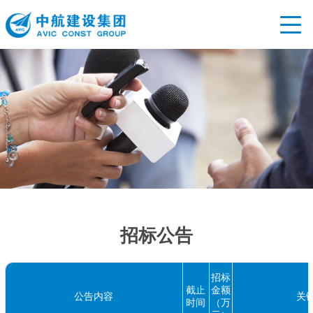
首页
关于
新闻
主营
党的
人才
招标
招标公告
招标
截止
金额
公告内容
关
时间
（万