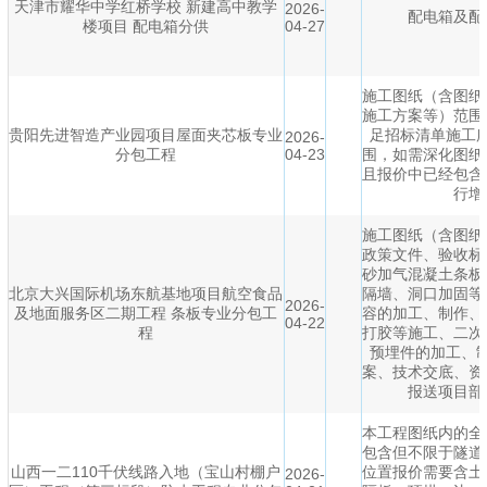
天津市耀华中学红桥学校 新建高中教学
2026-
配电箱及配
楼项目 配电箱分供
04-27
施工图纸（含图纸
施工方案等）范围
贵阳先进智造产业园项目屋面夹芯板专业
足招标清单施工
2026-
分包工程
04-23
围，如需深化图纸
且报价中已经包含
行增
施工图纸（含图纸
政策文件、验收标
砂加气混凝土条板
北京大兴国际机场东航基地项目航空食品
隔墙、洞口加固等
2026-
及地面服务区二期工程 条板专业分包工
容的加工、制作、
04-22
程
打胶等施工、二次
预埋件的加工、
案、技术交底、资
报送项目部
本工程图纸内的全
包含但不限于隧道
山西一二110千伏线路入地（宝山村棚户
位置报价需要含土
2026-