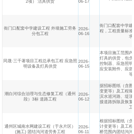
2项） 洁具供货
06-17
衙门口配套中学建
衙门口配套中学建设工程 外墙施工劳务
2026-
程，工程质量标准
分包工程
06-16
求
本项目施工范围内
灯具的供货，包含
同晟·三千著项目工程总承包工程 应急照
2026-
控制器、应急照明
明设备及灯具供货
06-15
应安装附件、应急
等
据招标图纸（含图
变更等）及工程规
潮白河综合治理与生态修复工程（通州
2026-
滨水巡河路、堤顶
段）3标 道路工程
06-12
接道路拆除及恢复
工
根据招标图纸（含
通州区城南水网建设工程（于永片区）
计变更等）及工程
2026-
(施工) 团结沟河道劳务工程
06-11
桥范围内团结沟河