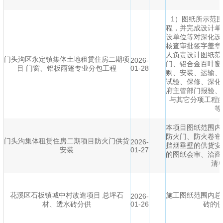
1）图纸所示范
程，并完成设计单
设单位等对深化设
核查审批签字盖章
人负责设计图纸范
门头沟区永定镇集体土地租赁住房二期项
2026-
门、铝合金百叶窗
目 门窗、铝板雨篷专业分包工程
01-28
购、安装、运输、
试验、保修、深化
府主管部门报验、
与其它分项工程
等
本项目图纸范围内
防火门、防火卷帘
门头沟集体租赁住房二期项目防火门供货
2026-
挡烟垂壁的供货安
安装
01-27
的图纸会审、洽商
清
花溪区石板镇城中村改造项目 总坪石
施工图纸范围内总
2026-
材、透水砖分供
01-26
砖的供