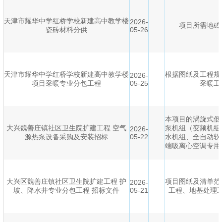
天津市耀华中学红桥学校新建高中教学楼
2026-
项目所需地砖
瓷砖材料分供
05-26
天津市耀华中学红桥学校新建高中教学楼
根据图纸及工程规
2026-
项目采暖专业分包工程
05-25
采暖工
本项目的涡旋式低
大兴魏善庄镇社区卫生院扩建工程 空气
泵机组（变频机组
2026-
源热泵设备采购及安装招标
05-22
水机组、全自动软
端吸离心空调专用
大兴区魏善庄镇社区卫生院扩建工程 护
项目图纸及清单范
2026-
坡、降水井专业分包工程 招标文件
05-21
工程、地基处理