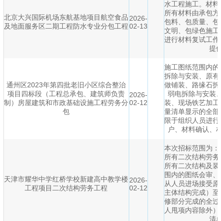
水工程施工。材料
所有材料由承包方
北京大兴国际机场东航基地项目航空食品
2026-
包料、包质量、包
及地面服务区二期工程防水专业分包工程
02-13
文明、包绿色施工
进行材料复试工作
提
施工图纸范围内的
拆除与安装、原有
通州区2023年第四批老旧小区综合整治
做铺装、路缘石拆
项目四标段（工程总承包、建筑师负责
弱电拆除与安装
2026-
制）房屋建筑和市政基础设施工程劳务分
02-12
装、现场铁艺加工
包
量清单显示的全部
限于组织人员进行
户、材料确认、
本次招标范围为：
所有二次结构劳务
所有二次结构及装
围内的图纸会审、
天津市耀华中学红桥学校新建高中教学楼
2026-
从人员进场接受原
工程项目二次结构劳务工程
02-12
主体结构完成）至
修部分完成的全过
人甩项内容除外）
清