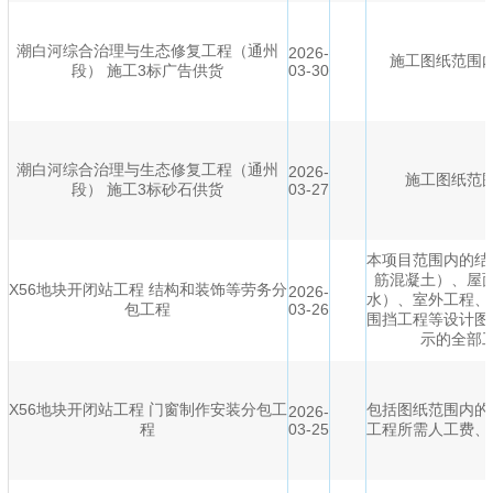
潮白河综合治理与生态修复工程（通州
2026-
施工图纸范围
段） 施工3标广告供货
03-30
潮白河综合治理与生态修复工程（通州
2026-
施工图纸范
段） 施工3标砂石供货
03-27
本项目范围内的结
筋混凝土）、屋
X56地块开闭站工程 结构和装饰等劳务分
2026-
水）、室外工程、
包工程
03-26
围挡工程等设计图
示的全部
X56地块开闭站工程 门窗制作安装分包工
包括图纸范围内的
2026-
程
03-25
工程所需人工费、