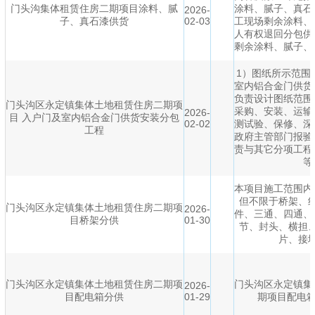
门头沟集体租赁住房二期项目涂料、腻
涂料、腻子、真石
2026-
子、真石漆供货
02-03
工现场剩余涂料、
人有权退回分包供
剩余涂料、腻子、
1）图纸所示范围
室内铝合金门供货
负责设计图纸范围
门头沟区永定镇集体土地租赁住房二期项
采购、安装、运输
2026-
目 入户门及室内铝合金门供货安装分包
02-02
测试验、保修、深
工程
政府主管部门报验
责与其它分项工程
等
本项目施工范围内
但不限于桥架、
门头沟区永定镇集体土地租赁住房二期项
2026-
件、三通、四通、
目桥架分供
01-30
节、封头、横担
片、接
门头沟区永定镇集体土地租赁住房二期项
门头沟区永定镇集
2026-
目配电箱分供
01-29
期项目配电箱