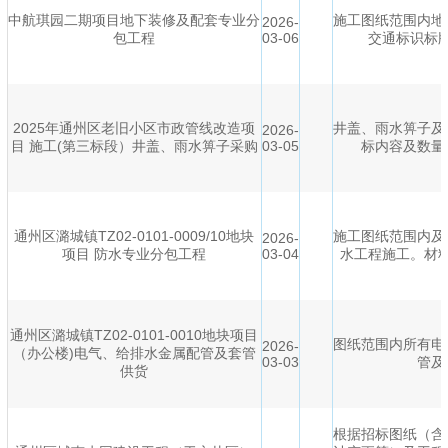
中航琪园二期项目地下装修及配套专业分
施工图纸范围内地
2026-
包工程
03-06
交通标识标
2025年通州区老旧小区市政管线改造项
井盖、雨水箅子及
2026-
目 施工(第三标段）井盖、雨水箅子采购
03-05
标内容及数量
通州区潞城镇TZ02-0101-0009/10地块
施工图纸范围内及
2026-
项目 防水专业分包工程
03-04
水工程施工。材
通州区潞城镇TZ02-0101-0010地块项目
图纸范围内所有电
2026-
（办公楼)电气、给排水金属配管及套管
03-03
管及
供货
根据招标图纸（含