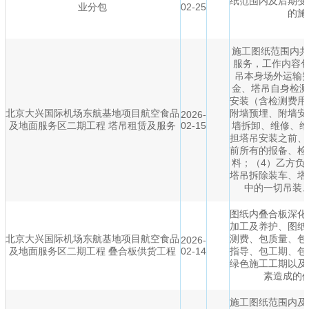
纸范围内及后期变
业分包
02-25
的施
施工图纸范围内共
服务，工作内容包
吊本身场外运输
金、塔吊自身检测
安装（含检测费用
北京大兴国际机场东航基地项目航空食品
附墙预埋、附墙安
2026-
及地面服务区二期工程 塔吊租赁及服务
02-15
墙拆卸、维修、维
担塔吊安装之前、
前所有的报备、检
料；（4）乙方负
塔吊拆除装车、塔
中的一切吊装
图纸内叠合板深化
加工及养护、图纸
北京大兴国际机场东航基地项目航空食品
测费、包质量、包
2026-
及地面服务区二期工程 叠合板供货工程
02-14
指导、包工期、包
绿色施工工期以及
素造成的
施工图纸范围内及