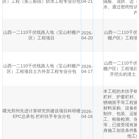
区）工程（第三标段）防水工程专业分包
04-21
隔板、顶拱、边（
水、通过密闭性试
内
山西一二110千伏线路入地（宝山村棚户
山西一二110千
2026-
区）工程项目
04-20
棚户区）工程项
山西一二110千
山西一二110千伏线路入地（宝山村棚户
2026-
棚户区）工程项目
区）工程项目土方外弃工程专业分包
04-17
开挖出的渣土
本工程的木扶手钢
栏杆、护窗栏杆、
锈钢抓手等工程施
材料采购、设备租
曙光郑州先进计算研究所建设项目科研楼
2026-
制作、包装、运输
EPC总承包 栏杆扶手专业分包
04-16
工、检验检测、保
等，已接受现有施
身施工创造条件配
他工