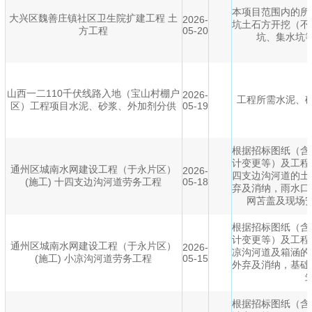
本项目范围内的所
大兴区魏善庄镇社区卫生院扩建工程 土
2026-
坑土石方开挖（不
方工程
05-20
坑、集水坑
山西一二110千伏线路入地（宝山村棚户
2026-
工程所需水泥、
区）工程项目水泥、砂浆、外加剂分供
05-19
根据招标图纸（含
计变更等）及工程
通州区城南水网建设工程（于永片区）
2026-
四支边沟河道的土
(施工) 十四支边沟河道劳务工程
05-18
弃及消纳，雨水口
网苫盖及现场
根据招标图纸（含
计变更等）及工程
通州区城南水网建设工程（于永片区）
2026-
凉沟河道及箱涵的
(施工) 小凉沟河道劳务工程
05-15
外弃及消纳，基础
根据招标图纸（含