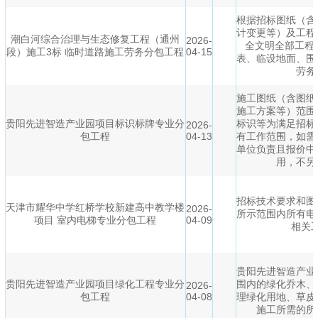
根据招标图纸（含
计变更等）及工程
潮白河综合治理与生态修复工程（通州
2026-
全文明全部工程
段）施工3标 临时道路施工劳务分包工程
04-15
表、临设地面、围
劳务
施工图纸（含图纸
施工方案等）范围
贵阳先进智造产业园项目标识标牌专业分
标识等为满足招标
2026-
包工程
04-13
有工作范围，如需
单位负责且报价中
用，不另
招标技术要求和图
天津市耀华中学红桥学校新建高中教学楼
2026-
所示范围内所有电
项目 室内电梯专业分包工程
04-09
相关
贵阳先进智造产业
贵阳先进智造产业园项目绿化工程专业分
围内的绿化乔木、
2026-
包工程
04-08
理绿化用地、草皮
施工所需的所