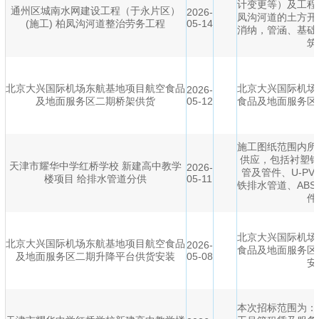
计变更等）及工程
通州区城南水网建设工程（于永片区）
2026-
凤沟河道的土方开
(施工) 柏凤沟河道整治劳务工程
05-14
消纳，管涵、基础
筑
北京大兴国际机场东航基地项目航空食品
北京大兴国际机场
2026-
及地面服务区二期桥架供货
05-12
食品及地面服务区
施工图纸范围内所
供应，包括衬塑钢
天津市耀华中学红桥学校 新建高中教学
2026-
管及管件、U-P
楼项目 给排水管道分供
05-11
铁排水管道、AB
件
北京大兴国际机场
北京大兴国际机场东航基地项目航空食品
2026-
食品及地面服务区
及地面服务区二期升降平台供货安装
05-08
安
本次招标范围为：