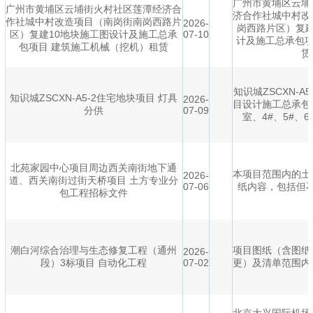
广州市黄埔区云埔
广州市黄埔区云埔街火村社区莲潭经济合
济合作社城中村改
作社城中村改造项目（南岗街南岗西路片
2026-
岗西路片区）复建
区）复建10地块施工图设计及施工总承
07-10
计及施工总承包项
包项目 建筑施工机械（挖机）租赁
赁
知识城ZSCXN-A
知识城ZSCXN-A5-2住宅地块项目 灯具
2026-
目设计施工总承包
分供
07-09
室、4#、5#、6
北苑家园中心项目周边西关南街地下通
本项目范围内的土
2026-
道、西关南街过街天桥项目 土方专业分
07-06
纸内容，包括但
包工程招标文件
潮白河综合治理与生态修复工程（通州
项目图纸（含图纸
2026-
段）3标项目 自动化工程
07-02
更）及清单范围内