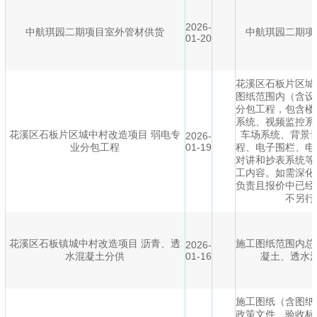
2026-
中航琪园二期项目室外管材供货
中航琪园二期项
01-20
花溪区石板片区城
图纸范围内（含设
分包工程，包含楼
系统、视频监控系
花溪区石板片区城中村改造项目 弱电专
车场系统、背景
2026-
业分包工程
01-19
程、电子围栏、电
对讲和抄表系统等
工内容。如需深化
负责且报价中已经
不另行
花溪区石板镇城中村改造项目 沥青、透
施工图纸范围内总
2026-
水混凝土分供
01-16
凝土、透水
施工图纸（含图纸
政策文件、验收标