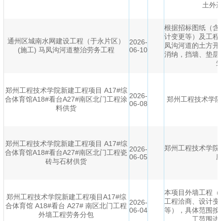
土外
根据招标图纸（含
计变更等）及工程
通州区城南水网建设工程（于永片区）
2026-
凤沟河道的土方开
(施工) 马凤沟河道整治劳务工程
06-10
消纳，挡墙、垫层
郑州工程技术学院新建工程项目 A17#综
2026-
合体育馆A18#看台A27#南区北门工程涂
郑州工程技术学院
06-08
料供货
郑州工程技术学院新建工程项目 A17#综
郑州工程技术学院
2026-
合体育馆A18#看台A27#南区北门工程瓷
06-05
砖与石材供货
本项目外墙工程（
郑州工程技术学院新建工程项目A17#综
工程洽商、设计变
2026-
合体育馆 A18#看台 A27# 南区北门工程
06-04
等），具体范围按
外墙工程劳务分包
工范围进