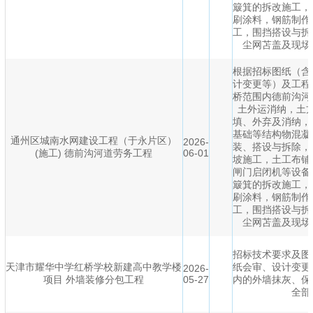
簸箕的拆改施工，
刷涂料，钢筋制作
工，围挡搭设与拆
尘网苫盖及现场
根据招标图纸（含
计变更等）及工程
桥范围内德前沟河
土外运消纳，土
填、外弃及消纳，
基础等结构物混凝
通州区城南水网建设工程（于永片区）
2026-
装、搭设与拆除，
(施工) 德前沟河道劳务工程
06-01
坡施工，土工布铺
闸门启闭机等设备
簸箕的拆改施工，
刷涂料，钢筋制作
工，围挡搭设与拆
尘网苫盖及现场
招标技术要求及图
天津市耀华中学红桥学校新建高中教学楼
纸会审、设计变更
2026-
项目 外墙装修分包工程
05-27
内的外墙抹灰、保
全部