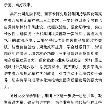
示范、当好表率。
集团公司党委书记、董事长陈先瑞就集团持续深化落实
中央八项规定精神提出三点要求：一要始终以高度的政治
自觉持续抓好作风建设。把握政治性、强化纪律性、‌突出
长效性‌，确保党中央和集团决策部署一贯到底，营造风清
气正的政治环境；二要坚持以优良作风推动集团攻坚突
破。锚定价值创造，聚焦效率提升，学会过紧日子，加强
精益生产管理，增强核心功能
；三要凝聚以高质量党建引
领高质量发展合力。强化党建与业务双融双促，紧盯“重点
领域”和“关键少数”，以更高标准、更严要求、更实举措推
进中央八项规定精神学习教育，引导党员干部增强党性修
养，切实将学习成果转化为推动集团高质量发展的强大动
力。
通过此次深学细悟，集团上下进一步统一思想共识、凝
聚奋进力量、锚定前进方向，为企业在新时代新征程上持