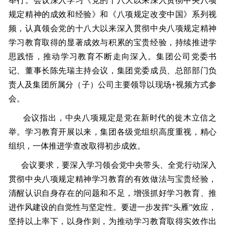
举行。会议深入学习《党的十八大以来深入贯彻中央八项
规定精神的成效和经验》和《八项规定改变中国》系列视
频，认真领会党的十八大以来深入贯彻中央八项规定精神
学习教育取得的显著成效与积累的宝贵经验，持续推进学
思践悟，推动学习教育不断走向深入。集团公司党委书
记、董事长陈先瑞主持会议，集团党委成员、总部部门负
责人及集团所属分（子）公司主要领导以现场+视频方式参
会。
会议指出，中央八项规定是党在新时代的徙木立信之
举。学习教育开展以来，集团各级党组织高度重视，精心
组织，一体推进学查改取得初步成效。
会议要求，要深入学习领会党中央带头、全党行动深入
贯彻中央八项规定精神学习教育的有效做法与宝贵经验，
清醒认识自身存在的问题和不足，增强抓好学习教育、推
进作风建设的自觉性与坚定性。要进一步发挥“头雁”效应，
坚持以上率下，以身作则，为推动学习教育取得实效作出