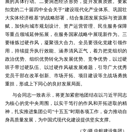
展的具体行动。二要洞悉经济形势，提升发展质效。要紧
扣党的二十届四中全会关于“建设现代化产业体系、巩固壮
大实体经济根基”的战略部署，结合集团发展实际与资源禀
赋，加快向城市规划设计、资产运营管理、民生服务保障
等重点领域延伸拓展，在服务国家战略中展现新作为。三
要锤炼过硬作风，凝聚强大合力。全员要强化党建引领作
用，持续提升执行效能、涵养清风正气，着力把党组织的
政治优势、组织优势转化为发展优势、竞争优势，以过硬
班子带过硬队伍、以过硬作风破发展难题，引导广大优秀
党员干部在改革创新、市场开拓、项目建设等主战场勇挑
重担，形成上下同心的良好发展局面。
与会同志一致表示，将更加紧密地团结在以习近平同志
为核心的党中央周围，以实干笃行的作风和开拓进取的精
神，扎实推进集团公司“十五五”时期各项工作，奋力推动自
身高质量发展，为中国式现代化建设提供坚实支撑。
（文/摄 中航建设集团）