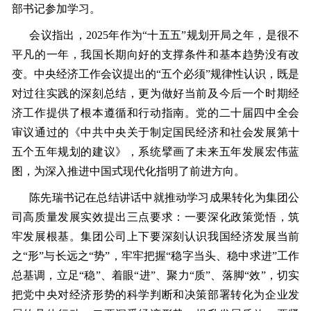
部书记参加学习。
会议指出，2025年作为“十五五”规划开局之年，是很不
平凡的一年，我国长期向好的支撑条件和基本趋势没有改
变。中央经济工作会议提出的“五个必须”规律性认识，既是
对过往实践的深刻总结，更为做好当前及今后一个时期经
济工作提供了根本遵循和行动指南。党的二十届四中全会
审议通过的《中共中央关于制定国民经济和社会发展第十
五个五年规划的建议》，系统擘画了未来五年发展宏伟蓝
图，为深入推进中国式现代化指明了前进方向。
陈先瑞书记在总结讲话中就推动学习成果转化为集团公
司高质量发展实效提出三点要求：一要深化政策觉悟，筑
牢发展根基。集团公司上下要深刻认识我国经济发展当前
之“形”与长远之“势”，牢牢把握“稳字当头、稳中求进”工作
总基调，立足“稳”、着眼“进”、聚力“质”、落脚“效”，切实
把党中央对经济形势的科学判断和决策部署转化为企业发