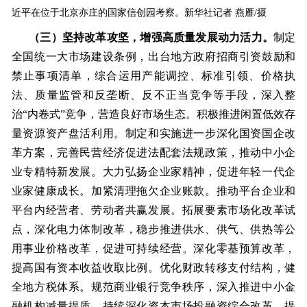
近平在位于北京亦庄的国家信创园考察。新华社记者 燕雁/摄
（三）坚持改革攻坚，增强高质量发展动力活力。
制定
全国统一大市场建设条例，出台地方政府招商引资鼓励和
禁止事项清单，综合运用产能调控、标准引领、价格执
法、质量监管和反垄断、反不正当竞争等手段，深入整
治“内卷式”竞争，营造良好市场生态。积极推进闲置低效存
量资源资产盘活利用。制定和实施进一步深化国资国企改
革方案，完善民营经济促进法配套法规政策，推动中小企
业专精特新发展。大力弘扬企业家精神，促进年轻一代企
业家健康成长。加紧清理拖欠企业账款。推动平台企业和
平台内经营者、劳动者共赢发展。拓展要素市场化改革试
点，深化电力体制改革，稳步推进供水、供气、供热等公
用事业价格改革，促进可持续经营。深化零基预算改革，
提高国有资本收益收取比例。优化财政转移支付结构，健
全地方税体系。规范商业银行竞争秩序，深入推进中小金
融机构减量提质。持续深化资本市场投融资综合改革，提