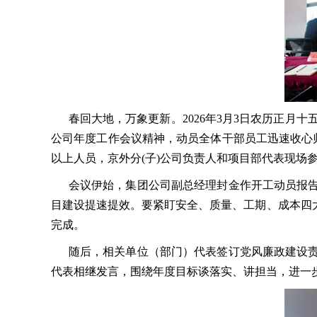
春回大地，万象更新。2026年3月3日农历正月十
公司年度工作会议精神，动员全体干部员工迅速收心归
以上人员，京外分(子)公司负责人和项目部代表现场
会议伊始，集团公司副总经理封金作开工动员报告，
目建设提速提效。要紧盯安全、质量、工期、成本四
完成。
随后，相关单位（部门）代表签订党风廉政建设责任
代表相继发言，围绕年度目标谈落实、讲担当，进一