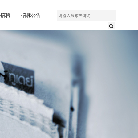
才招聘
招标公告