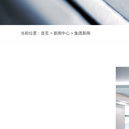
当前位置：
首页
>
新闻中心
>
集团新闻