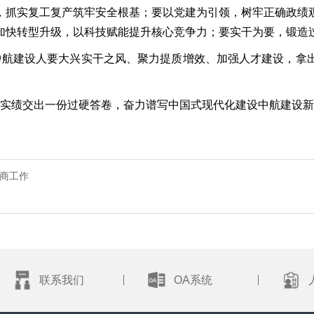
，抓实复工复产筑牢安全根基；要以党建为引领，树牢正确政绩
加快转型升级，以科技赋能提升核心竞争力；要实干为要，锻造
航建设人要大兴实干之风、聚力提质增效、加强人才建设，拿出
实绩交出一份过硬答卷，奋力谱写中国式现代化建设中航建设新
商工作
联系我们
OA系统