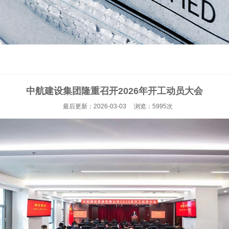
中航建设集团隆重召开2026年开工动员大会
最后更新：2026-03-03 浏览：5995次