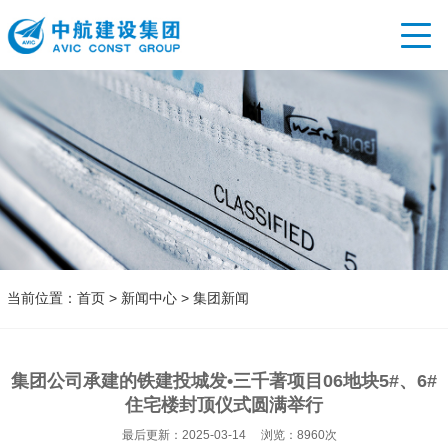
首页
关于
新闻
主营
党的
人才
当前位置：
首页
>
新闻中心
>
集团新闻
招标
集团公司承建的铁建投城发•三千著项目06地块5#、6#
住宅楼封顶仪式圆满举行
最后更新：2025-03-14 浏览：8960次