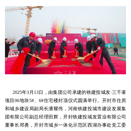
2025
年3月13日，由集团公司承建的铁建投城发·三千著
项目06地块5#、6#住宅楼封顶仪式圆满举行。开封市住房
和城乡建设局副局长潘耀伟，河南铁建投城市建设发展集
团有限公司副总经理田辉，开封铁建投城发置业有限公司
董事长邓勇，开封市城乡一体化示范区西湖办事处党工委