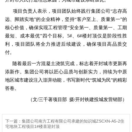
项目负责人表示，项目团队始终践行集团公司“志存高
远、脚踏实地”的企业精神，坚持“客户至上、质量第一”的
核心价值，确保实现工程管理“安全第一、质量第一、工期
最短、成本最优”四个目标。5#、6#楼封顶仅是阶段性胜
利，项目团队将全力推进后续建设，确保项目高品质交
付。
随着最后一方混凝土浇筑完成，标志着开封城市更新再
添新作。集团公司将以匠心品质与创新实力，持续为中原
地区城市建设注入澎湃动能，书写新时代“筑城为民”的精彩
答卷。
（文/三千著项目部 摄/开封铁建投城发营销部）
下一篇
：
集团公司南方工程有限公司承建的知识城ZSCXN-A5-2住
宅地块工程项目1#楼喜迎封顶