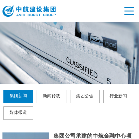
首页
关于
新闻
主营
党的
人才
集团新闻
新闻转载
集团公告
行业新闻
招标
媒体报道
集团公司承建的中航金融中心项