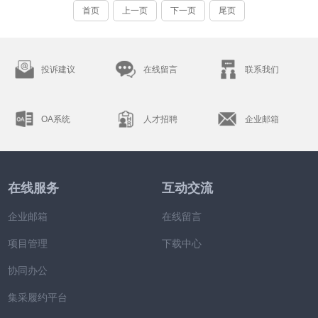
首页
上一页
下一页
尾页
投诉建议
在线留言
联系我们
OA系统
人才招聘
企业邮箱
在线服务
互动交流
企业邮箱
在线留言
项目管理
下载中心
协同办公
集采履约平台