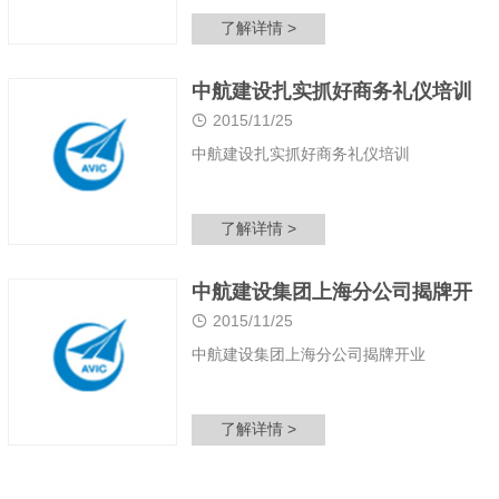
了解详情 >
中航建设扎实抓好商务礼仪培训
2015/11/25

中航建设扎实抓好商务礼仪培训
了解详情 >
中航建设集团上海分公司揭牌开
业
2015/11/25

中航建设集团上海分公司揭牌开业
了解详情 >